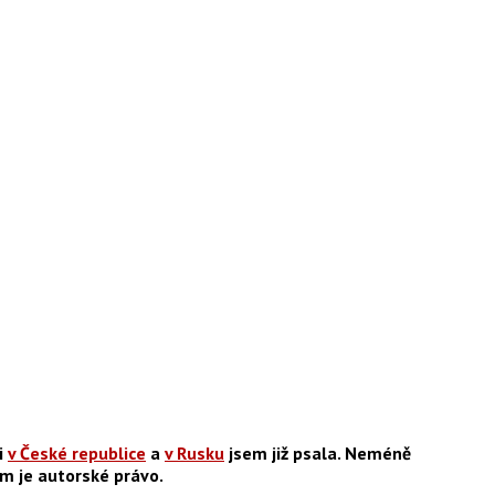
i
v České republice
a
v Rusku
jsem již psala. Neméně
m je autorské právo.