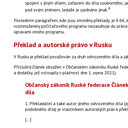
spojení s jiným dílem, zařazení do díla souborného, 
4
pod svým jménem, ledaže je sjednáno jinak.
Posledním paragrafem, kde jsou zmíněny překlady, je § 66, k
rozmnoženiny počítačového programu nezasahuje do práva 
úpravami onoho programu.
Překlad a autorské právo v Rusku
V Rusku je překlad považován za druh odvozeného díla a j
Příslušný článek obsažen v Občanském zákoníku Ruské fede
a dodatky, jež vstoupily v platnost dne 1. srpna 2021):
Občanský zákoník Ruské federace Článek 
díla
1. Překladatel a také autor jiného odvozeného díla (z
podobného díla) je vlastníkem autorských práv k překl
[…]