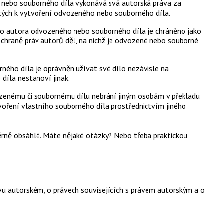
ho nebo souborného díla vykonává svá autorská práva za
itých k vytvoření odvozeného nebo souborného díla.
ého autora odvozeného nebo souborného díla je chráněno jako
hraně práv autorů děl, na nichž je odvozené nebo souborné
rného díla je oprávněn užívat své dílo nezávisle na
íla nestanoví jinak.
vozenému či soubornému dílu nebrání jiným osobám v překladu
oření vlastního souborného díla prostřednictvím jiného
měrně obsáhlé. Máte nějaké otázky? Nebo třeba praktickou
vu autorském, o právech souvisejících s právem autorským a o