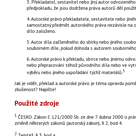
3. Překladatel, sestavitel nebo jiný autor odvozené
předpokladu, že jsou dodržena práva autorů děl použ
4. Autorské právo překladatele, sestavitele nebo jin
samostatný předmět autorského práva nezávisle na oc
dílo založeno.
5. Autor díla začleněného do sbírky nebo jiného soubo
souborném díle, pokud dohoda s autorem souborného d
6. Autorské právo k překladu, sbírce nebo jinému od
nebo přepracování téhož původního díla nebo ve vytv
5
výběru nebo jiného uspořádání týchž materiálů.
Jak je vidět, překlad a autorské právo je téma opravdu po
zkušenost? Napište!
Použité zdroje
1
ČESKO. Zákon č. 121/2000 Sb. ze dne 7. dubna 2000 o prá
změně některých zákonů (autorský zákon), § 2, bod 4.
2
Tamtéž, § 3, bod a.