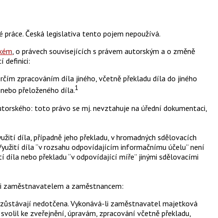
 práce. Česká legislativa tento pojem nepoužívá.
ském
, o právech souvisejících s právem autorským a o změně
 definici:
čím zpracováním díla jiného, včetně překladu díla do jiného
1
nebo přeloženého díla.
 autorského: toto právo se mj. nevztahuje na úřední dokumentaci,
užití díla, případně jeho překladu, v hromadných sdělovacích
Využití díla “v rozsahu odpovídajícím informačnímu účelu” není
í díla nebo překladu “v odpovídající míře” jinými sdělovacími
ezi zaměstnavatelem a zaměstnancem:
zůstávají nedotčena. Vykonává-li zaměstnavatel majetková
svolil ke zveřejnění, úpravám, zpracování včetně překladu,