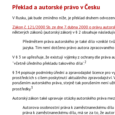
Překlad a autorské právo v Česku
V Rusku, jak bude zmíněno níže, je překlad druhem odvozené
Zákon č. 121/2000 Sb. ze dne 7. dubna 2000 o právu autor
některých zákonů (autorský zákon) v § 2 obsahuje následující
Předmětem práva autorského je také dílo vzniklé tvůr
jazyka. Tím není dotčeno právo autora zpracovaného 
V § 3 se upřesňuje, že existují výjimky z ochrany dle práva
2
“včetně úředního překladu takového díla”.
§ 34 popisuje podmínky úřední a zpravodajské licence pro vy
prostředcích s cílem poskytnutí aktuálního zpravodajství. 
porušením autorského práva, stejně tak porušením není užit
3
prostředky.
Autorský zákon také upravuje otázky autorského práva m
Autorova osobnostní práva k zaměstnaneckému dílu 
práva k zaměstnaneckému dílu, má se za to, že autor 