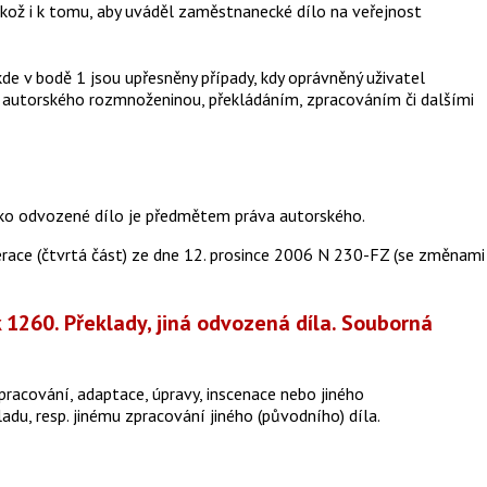
jakož i k tomu, aby uváděl zaměstnanecké dílo na veřejnost
de v bodě 1 jsou upřesněny případy, kdy oprávněný uživatel
autorského rozmnoženinou, překládáním, zpracováním či dalšími
ako odvozené dílo je předmětem práva autorského.
race (čtvrtá část) ze dne 12. prosince 2006 N 230-FZ (se změnami
1260. Překlady, jiná odvozená díla. Souborná
pracování, adaptace, úpravy, inscenace nebo jiného
adu, resp. jinému zpracování jiného (původního) díla.